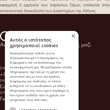
εφαρμογή ή ερμηνεία των παρόντων Όρων, υπόκειται στην
αποκλειστική δικαιοδοσία των Δικαστηρίων της Αθήνας.
×
Αυτός ο ιστότοπος
Ας μεταμορφώσουμε τον χώρο σας μαζί.
χρησιμοποιεί cookies
Χρησιμοποιούμε cookies για να
εξατομικεύσουμε το περιεχόμενο, τις
διαφημίσεις και να αναλύσουμε την
επισκεψιμότητά μας. Μοιραζόμαστε επίσης
ΕΠΙΚΟΙΝΩΝΙΑ
πληροφορίες σχετικά με τη χρήση του
+30 210 942 5955
info@dkd.gr
ιστότοπού μας με τους συνεργάτες
ΕΚΘΕΣΙΑΚΟΣ ΧΩΡΟΣ
διαφήμισης και ανάλυσης, οι οποίοι
Ευτυχίας 1, Μοσχάτο 18344
ενδέχεται να τις συνδυάσουν με άλλες
πληροφορίες που τους έχετε παράσχει ή
ΣΥΝΔΕΘΕΙΤΕ
που έχουν συλλέξει από τη χρήση των
Facebook
Instagram
TikTok
υπηρεσιών τους από εσάς.