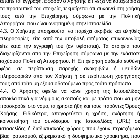
απαιτείται εγγραφή. Εφόσον ο Χρήστης επιλέξει να καταχωρίσει
τα προσωπικά του στοιχεία, τεκμαίρεται ότι συναινεί στη χρήση
τους από την Επιχείρηση, σύμφωνα με την Πολιτική
Απορρήτου που είναι αναρτημένη στην Ιστοσελίδα.
4.3. Ο Χρήστης υποχρεούται να παρέχει ακριβείς και αληθείς
πληροφορίες, είτε κατά την υποβολή αιτήματος επικοινωνίας
είτε κατά την εγγραφή του (αν υφίσταται). Τα στοιχεία του
διαχειρίζονται από την Επιχείρηση σύμφωνα με την εκάστοτε
ισχύουσα Πολιτική Απορρήτου. Η Επιχείρηση ουδεμία ευθύνη
φέρει σε περίπτωση παροχής ανακριβών ή ψευδών
πληροφοριών από τον Χρήστη ή σε περίπτωση χορήγησής
τους από τρίτο μη εξουσιοδοτούμενο προς τούτο πρόσωπο.
4.4. Ο Χρήστης οφείλει να κάνει χρήση της Ιστοσελίδας
αποκλειστικά για νόμιμους σκοπούς και με τρόπο που να μην
προσκρούει στο νόμο, τα χρηστά ήθη και τους παρόντες Όρους
Χρήσης. Ειδικότερα, απαγορεύεται η χρήση, ανάρτηση ή
κοινοποίηση του συνδέσμου της Ιστοσελίδας (URL) σε
ιστοσελίδες ή διαδικτυακούς χώρους που έχουν περιεχόμενο
βίας, ρατσισμού, εξτρεμιστικό ή δυσφημιστικό χαρακτήρα, που