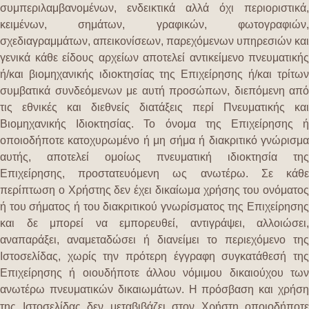
συμπεριλαμβανομένων, ενδεικτικά αλλά όχι περιοριστικά,
κειμένων, σημάτων, γραφικών, φωτογραφιών,
σχεδιαγραμμάτων, απεικονίσεων, παρεχόμενων υπηρεσιών και
γενικά κάθε είδους αρχείων αποτελεί αντικείμενο πνευματικής
ή/και βιομηχανικής ιδιοκτησίας της Επιχείρησης ή/και τρίτων
συμβατικά συνδεόμενων με αυτή προσώπων, διεπόμενη από
τις εθνικές και διεθνείς διατάξεις περί Πνευματικής και
Βιομηχανικής Ιδιοκτησίας. Το όνομα της Επιχείρησης ή
οποιοδήποτε κατοχυρωμένο ή μη σήμα ή διακριτικό γνώρισμα
αυτής, αποτελεί ομοίως πνευματική ιδιοκτησία της
Επιχείρησης, προστατευόμενη ως ανωτέρω. Σε κάθε
περίπτωση ο Χρήστης δεν έχει δικαίωμα χρήσης του ονόματος
ή του σήματος ή του διακριτικού γνωρίσματος της Επιχείρησης
και δε μπορεί να εμπορευθεί, αντιγράψει, αλλοιώσει,
αναπαράξει, αναμεταδώσει ή διανείμει το περιεχόμενο της
Ιστοσελίδας, χωρίς την πρότερη έγγραφη συγκατάθεσή της
Επιχείρησης ή οιουδήποτε άλλου νόμιμου δικαιούχου των
ανωτέρω πνευματικών δικαιωμάτων.
Η πρόσβαση και χρήσ
της Ιστοσελίδας δεν μεταβιβάζει στον Χρήστη οποιοδήποτε