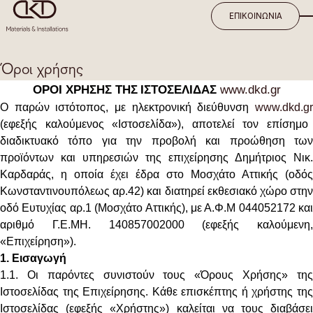
ΕΠΙΚΟΙΝΩΝΙΑ
Όροι χρήσης
ΟΡΟΙ ΧΡΗΣΗΣ ΤΗΣ
ΙΣΤΟΣΕΛΊΔΑΣ
www.dkd.gr
Ο παρών ιστότοπος, με ηλεκτρονική διεύθυνση
www.dkd.gr
(εφεξής καλούμενος «Ιστοσελίδα»), αποτελεί τον επίσημο
διαδικτυακό τόπο για την προβολή και προώθηση των
προϊόντων και υπηρεσιών της
επιχείρησης Δημήτριος Νικ.
Καρδαράς, η οποία έχει έδρα στο Μοσχάτο Αττικής (οδός
Κωνσταντινουπόλεως αρ.42)
και διατηρεί εκθεσιακό χώρο στη
οδό Ευτυχίας αρ.1 (Μοσχάτο Αττικής),
με Α.Φ.Μ 044052172 και
αριθμό Γ.Ε.ΜΗ. 140857002000
(εφεξής καλούμενη,
«Επιχείρηση»)
.
1. Εισαγωγή
1.1. Οι παρόντες συνιστούν τους «Όρους Χρήσης» της
Ιστοσελίδας της Επιχείρησης. Κάθε επισκέπτης ή χρήστης της
Ιστοσελίδας (εφεξής «Χρήστης») καλείται να τους διαβάσει